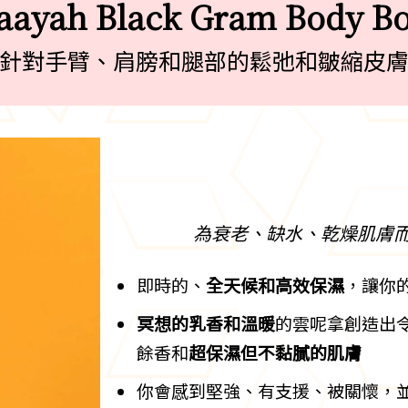
laayah Black Gram Body B
針對手臂、肩膀和腿部的鬆弛和皺縮皮
為衰老、缺水、乾燥肌膚
即時的、
全天候和高效保濕
，讓你
冥想的乳香和溫暖
的雲呢拿創造出
餘香和
超保濕但不黏膩的肌膚
你會感到堅強、有支援、被關懷，