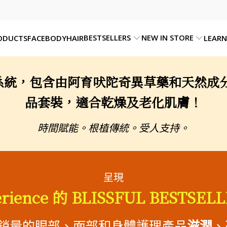
BESTSELLERS
NEW IN STORE
ODUCTS
FACE
BODY
HAIR
LEARN
，包含由阿育吠陀奇異草藥和天然成分配製的 
品套裝，適合乾燥及老化肌膚！
時間賦能。根植傳統。受人支持。
呈現
erience 的 BLISSFUL BESTSE
最佳銷量的眼部、面部和身體護理產品
滋潤
、