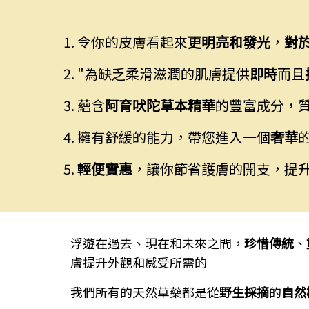
令你的皮膚看起來
更明亮
和
發光
，
對
"為缺乏柔滑滋潤的肌膚提供
即時
而且
蘊含
阿育吠陀草本精華
的豐富成分，
擁有舒緩的能力，帶您進入一個
奢華
輕便實惠
，讓你節省護膚的開支，提升肌
浮遊在過去、現在和未來之間，
珍惜傳統
、
膚提升外觀和感受所需的
我們所有的天然草藥都是從
野生採摘
的
自然