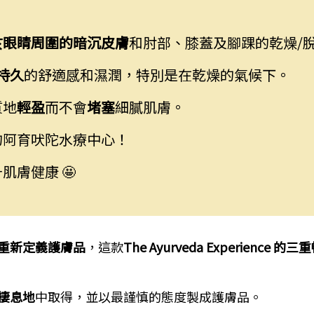
於
眼睛
周圍的
暗沉皮膚
和肘部、膝蓋及腳踝的乾燥/
持久
的舒適感和濕潤，特別是在乾燥的氣候下。
質地
輕盈
而不會
堵塞
細膩肌膚。
的阿育吠陀水療中心！
膚健康 🤩
重新定義護膚品
，這款
The Ayurveda Experience 
棲息地
中取得，並以最謹慎的態度製成護膚品。